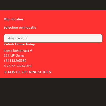
Mijn locaties
Selecteer een locatie
Maak een keuze
Kebab House Antep
Korte kerkstraat
9
4461JE
Goes
+31
113205582
K.V.K nr: 96202394
BEKIJK DE OPENINGSTIJDEN
Blijf op de hoogte
Schrijf je in voor onze nieuwsbrief