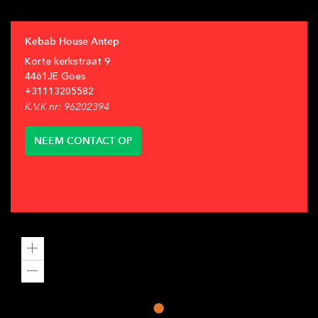
Kebab House Antep
Korte kerkstraat
9
4461JE
Goes
+31
113205582
K.V.K nr: 96202394
NEEM CONTACT OP
Zoom
in
Zoom
out